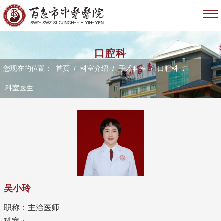
口腔科
您现在的位置：
首页
/
科室介绍
/
手术科室
/
口腔科
/
科室医生
吴小玲
职称：主治医师
科室：