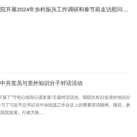
【助力乡村振兴】情系乡村促振兴 岁未寒冬送关怀——百色市中医医院开展2024年乡村振兴工作调研和春节前走访慰问活动
的中共党员与党外知识分子对话活动
开展了“守初心筑同心谋发展”主题对话活动。我院共有22名党外知识分
学习了习近平总书记在中央统战工作会议上的重要讲话精神。随后，参
院发展。行者方致...