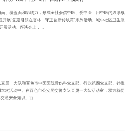
与面、覆盖面和影响力，形成全社会信中医、爱中医、用中医的浓厚氛
生院开展“党建引领在杏林，守正创新传岐黄”系列活动。城中社区卫生服
展活动。座谈会上，...
队直属一大队和百色市中医医院骨伤科党支部、行政第四党支部、针推
到本次活动中。在百色市公安局交警支队直属一大队活动室，双方就促
通安全知识。百...