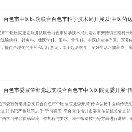
】百色市中医医院联合百色市科学技术局开展以“中医药送
百色市中医医院志愿服务队联合百色市科学技术局到靖西市安德镇三南村开
我院脑病科、针灸科、壮医学科、眼科、骨伤科、中医综合治疗区、医养
，提供合理化的用药和治疗意见，给予起居饮食、良好生活习惯养成、家庭
】百色市委宣传部党总支联合百色市中医医院党委开展“传
百色市委宣传部党总支联合百色市中医医院党委开展“传承弘扬中医药传统
支部书记严彬航同志作“学习强国”平台宣传培训市委宣传部机关党支部
广西学习平台供稿审稿工作规程与要求、稿件报送技巧等方面进行讲解，鼓励