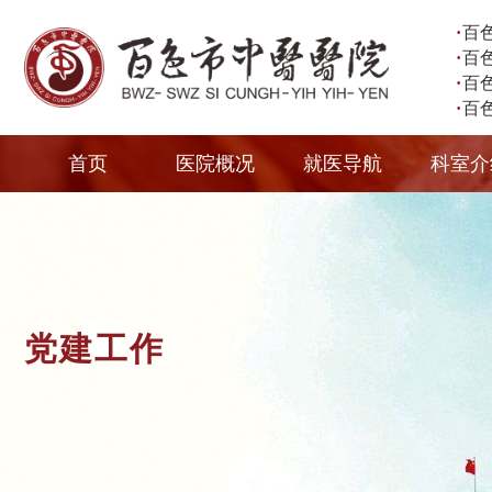
·
百
·
百
·
百
·
百
首页
医院概况
就医导航
科室介
党建工作